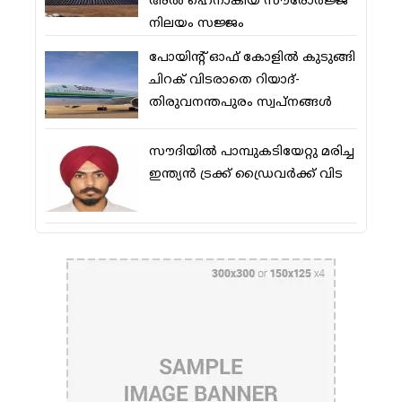
അല്‍ ഹെനാകിയ സൗരോര്‍ജ്ജ
നിലയം സജ്ജം
പോയിന്റ് ഓഫ് കോളില്‍ കുടുങ്ങി
ചിറക് വിടരാതെ റിയാദ്-
തിരുവനന്തപുരം സ്വപ്നങ്ങള്‍
സൗദിയിൽ പാമ്പുകടിയേറ്റു മരിച്ച
ഇന്ത്യൻ ട്രക്ക് ഡ്രൈവർക്ക് വിട