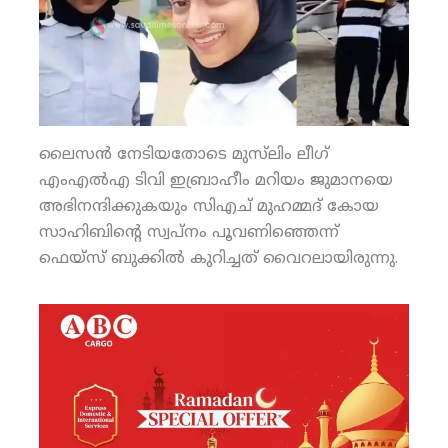
ലൈസന്‍ നേടിയതോടെ മുസ്‌ലിം ലീഗ്
എംഎല്‍എ ടിവി ഇബ്രാഹീം മറിയം ജുമാനയെ
അഭിനന്ദിക്കുകയും സിഎച് മുഹമ്മദ് കോയ
സാഹിബിന്റെ സ്വപ്‌നം പൂവണിഞ്ഞെന്ന്
ഫെയ്‌സ് ബുക്കില്‍ കുറിച്ചത് വൈറലായിരുന്നു.