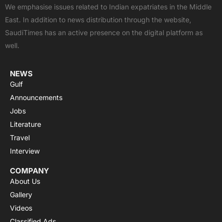
b
i
u
s
a
We emphasise issues related to Indian expatriates in the Middle
o
t
b
a
g
East. In addition to news distribution through the website,
o
t
e
p
r
SaudiTimes has an active presence on the digital platform as
k
e
p
a
well.
r
m
NEWS
Gulf
Announcements
Jobs
Literature
Travel
Interview
COMPANY
About Us
Gallery
Videos
Classified Ads