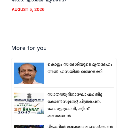
ഡോ. എം.കെ. മുനീറിന്
AUGUST 5, 2026
More for you
കൊല്ലം സ്വദേശിയുടെ മൃതദേഹം
അല്‍ ഹസയില്‍ ഖബറടക്കി
സ്വാതന്ത്ര്യദിനാഘോഷം: ജിദ്ദ
കോണ്‍സുലേറ്റ് ചിത്രരചന,
ഫോട്ടോഗ്രാഫി, ക്വിസ്
മത്സരങ്ങള്‍
റിയാദില്‍ രാജ്യാന്തര ഫാല്‍ക്കണ്‍