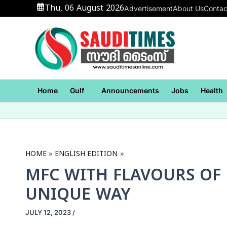
Skip
Thu, 06 August 2026
Advertisement
About Us
Contac
to
content
Home
Gulf
Announcements
Jobs
Health
HOME
ENGLISH EDITION
MFC WITH FLAVOURS OF 
UNIQUE WAY
JULY 12, 2023
/