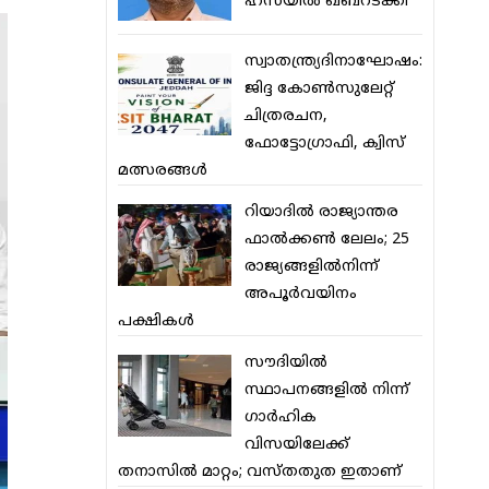
ഹസയില്‍ ഖബറടക്കി
സ്വാതന്ത്ര്യദിനാഘോഷം:
ജിദ്ദ കോണ്‍സുലേറ്റ്
ചിത്രരചന,
ഫോട്ടോഗ്രാഫി, ക്വിസ്
മത്സരങ്ങള്‍
റിയാദില്‍ രാജ്യാന്തര
ഫാല്‍ക്കണ്‍ ലേലം; 25
രാജ്യങ്ങളില്‍നിന്ന്
അപൂര്‍വയിനം
പക്ഷികള്‍
സൗദിയില്‍
സ്ഥാപനങ്ങളില്‍ നിന്ന്
ഗാര്‍ഹിക
വിസയിലേക്ക്
തനാസില്‍ മാറ്റം; വസ്തതുത ഇതാണ്