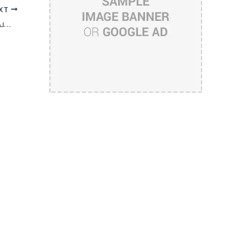
XT
ആര്‍ഐസിസി മദ്രറസ അഞ്ചാം ക്ലാസ് പരീക്ഷാഫലം പ്രഖ്യാപിച്ചു