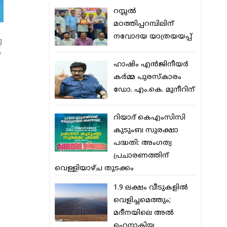
റസ്സല്‍
മഠത്തിപ്പറമ്പിലിന്
നവോദയ യാത്രയയപ്പ്
g
y
ഹാഷിം എന്‍ജിനീയര്‍
കര്‍മ്മ പുരസ്‌കാരം
ഡോ. എം.കെ. മുനീറിന്
റിയാദ് കെഎംസിസി
കുടുംബ സുരക്ഷാ
പദ്ധതി: അംഗത്വ
പ്രചാരണത്തിന്
വെള്ളിയാഴ്ച തുടക്കം
1.9 ലക്ഷം വീടുകളില്‍
വെളിച്ചമെത്തും;
മദീനയിലെ അല്‍
ഹെനാകിയ