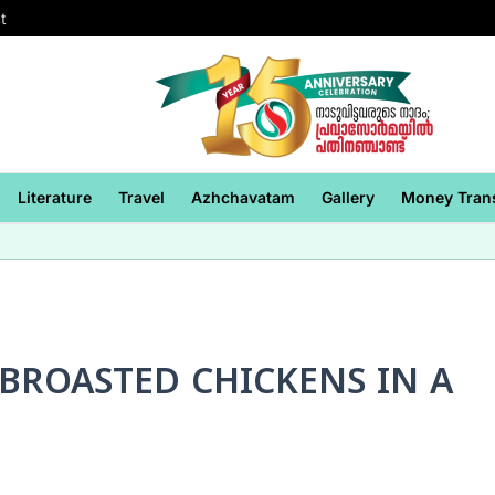
t
Literature
Travel
Azhchavatam
Gallery
Money Tran
BROASTED CHICKENS IN A