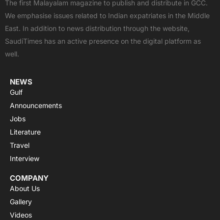
The first Malayalam magazine to publish and distribute in GCC.
b
i
u
s
a
We emphasise issues related to Indian expatriates in the Middle
o
t
b
a
g
East. In addition to news distribution through the website,
o
t
e
p
r
SaudiTimes has an active presence on the digital platform as
k
e
p
a
well.
r
m
NEWS
Gulf
Announcements
Jobs
Literature
Travel
Interview
COMPANY
About Us
Gallery
Videos