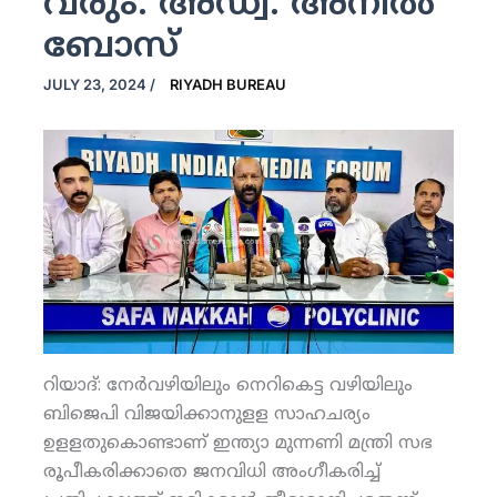
വരും: അഡ്വ. അനില്‍
ബോസ്
JULY 23, 2024
/
RIYADH BUREAU
റിയാദ്: നേര്‍വഴിയിലും നെറികെട്ട വഴിയിലും
ബിജെപി വിജയിക്കാനുളള സാഹചര്യം
ഉളളതുകൊണ്ടാണ് ഇന്ത്യാ മുന്നണി മന്ത്രി സഭ
രൂപീകരിക്കാതെ ജനവിധി അംഗീകരിച്ച്