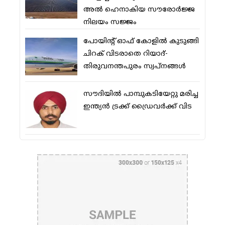
അല്‍ ഹെനാകിയ സൗരോര്‍ജ്ജ
നിലയം സജ്ജം
പോയിന്റ് ഓഫ് കോളില്‍ കുടുങ്ങി
ചിറക് വിടരാതെ റിയാദ്-
തിരുവനന്തപുരം സ്വപ്നങ്ങള്‍
സൗദിയിൽ പാമ്പുകടിയേറ്റു മരിച്ച
ഇന്ത്യൻ ട്രക്ക് ഡ്രൈവർക്ക് വിട