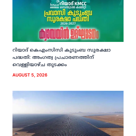
റിയാദ് കെഎംസിസി കുടുംബ സുരക്ഷാ
പദ്ധതി: അംഗത്വ പ്രചാരണത്തിന്
വെള്ളിയാഴ്ച തുടക്കം
AUGUST 5, 2026