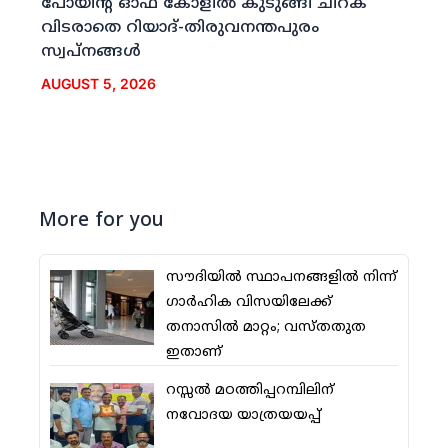
പോയിന്റ് ഓഫ് കോളില്‍ കുടുങ്ങി ചിറക്
വിടരാതെ റിയാദ്-തിരുവനന്തപുരം
സ്വപ്നങ്ങള്‍
AUGUST 5, 2026
More for you
സൗദിയില്‍ സ്ഥാപനങ്ങളില്‍ നിന്ന്
ഗാര്‍ഹിക വിസയിലേക്ക്
തനാസില്‍ മാറ്റം; വസ്തതുത
ഇതാണ്
റസ്സല്‍ മഠത്തിപ്പറമ്പിലിന്
നവോദയ യാത്രയയപ്പ്