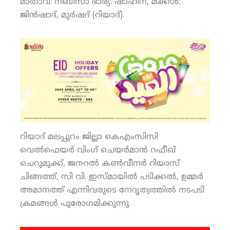
മാതാവ്: നബീസാ ഭാര്യ: ഷാഹിന, മക്കള്‍:
ജിന്‍ഷാദ്, മുര്‍ഷദ് (റിയാദ്).
റിയാദ് മലപ്പുറം ജില്ലാ കെഎംസിസി
വെല്‍ഫെയര്‍ വിംഗ് ചെയര്‍മാന്‍ റഫീഖ്
ചെറുമുക്ക്, ജനറല്‍ കണ്‍വീനര്‍ റിയാസ്
ചിങ്ങത്ത്, സി വി. ഇസ്മായില്‍ പടിക്കല്‍, ഉമ്മര്‍
അമാനത്ത് എന്നിവരുടെ നേദൃത്വത്തില്‍ നടപടി
ക്രമങ്ങള്‍ പുരോഗമിക്കുന്നു.