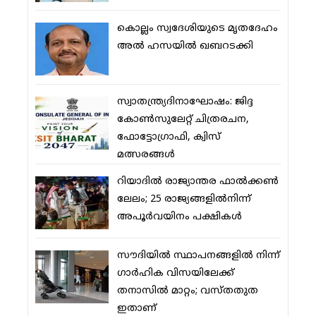
കൊല്ലം സ്വദേശിയുടെ മൃതദേഹം
അല്‍ ഹസയില്‍ ഖബറടക്കി
സ്വാതന്ത്ര്യദിനാഘോഷം: ജിദ്ദ
കോണ്‍സുലേറ്റ് ചിത്രരചന,
ഫോട്ടോഗ്രാഫി, ക്വിസ്
മത്സരങ്ങള്‍
റിയാദില്‍ രാജ്യാന്തര ഫാല്‍ക്കണ്‍
ലേലം; 25 രാജ്യങ്ങളില്‍നിന്ന്
അപൂര്‍വയിനം പക്ഷികള്‍
സൗദിയില്‍ സ്ഥാപനങ്ങളില്‍ നിന്ന്
ഗാര്‍ഹിക വിസയിലേക്ക്
തനാസില്‍ മാറ്റം; വസ്തതുത
ഇതാണ്