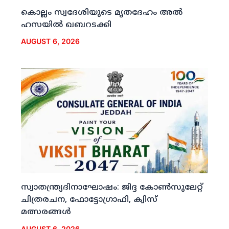
കൊല്ലം സ്വദേശിയുടെ മൃതദേഹം അല്‍
ഹസയില്‍ ഖബറടക്കി
AUGUST 6, 2026
സ്വാതന്ത്ര്യദിനാഘോഷം: ജിദ്ദ കോണ്‍സുലേറ്റ്
ചിത്രരചന, ഫോട്ടോഗ്രാഫി, ക്വിസ്
മത്സരങ്ങള്‍
AUGUST 6, 2026