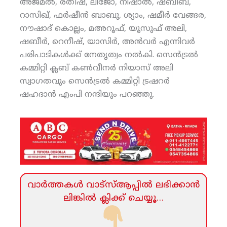
അജ്മല്‍, രതീഷ്, ലിജോ, നിഷാല്‍, ഷബീബ്,
റാസിഖ്, ഫര്‍ഷീന്‍ ബാബു, ശ്യാം, ഷമീര്‍ വേങ്ങര,
നൗഷാദ് കൊല്ലം, മഅറൂഫ്, യൂസുഫ് അലി,
ഷബീര്‍, റെനീഷ്, യാസിര്‍, അന്‍വര്‍ എന്നിവര്‍
പരിപാടികള്‍ക്ക് നേതൃത്വം നല്‍കി. സെന്‍ട്രല്‍
കമ്മിറ്റി ക്ലബ് കണ്‍വീനര്‍ നിയാസ് അലി
സ്വാഗതവും സെന്‍ട്രല്‍ കമ്മിറ്റി ട്രഷറര്‍
ഷഹദാന്‍ എംപി നന്ദിയും പറഞ്ഞു.
വാര്‍ത്തകള്‍ വാട്‌സ്‌ആപ്പില്‍ ലഭിക്കാന്‍
ലിങ്കില്‍ ക്ലിക്ക്‌ ചെയ്യൂ…