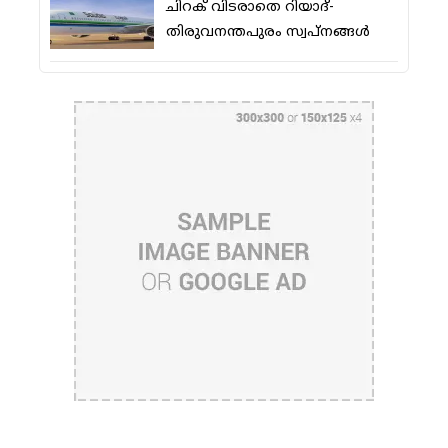
ചിറക് വിടരാതെ റിയാദ്-
തിരുവനന്തപുരം സ്വപ്നങ്ങള്‍