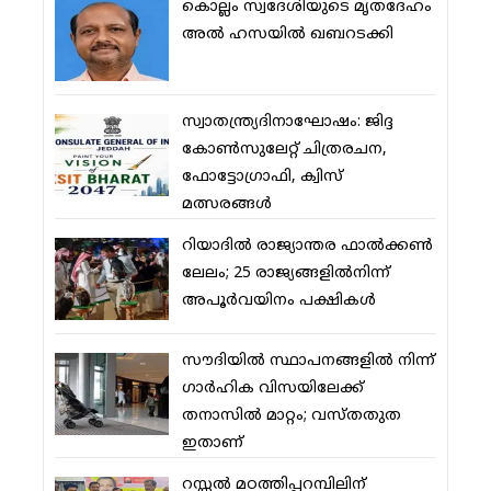
കൊല്ലം സ്വദേശിയുടെ മൃതദേഹം
അല്‍ ഹസയില്‍ ഖബറടക്കി
സ്വാതന്ത്ര്യദിനാഘോഷം: ജിദ്ദ
കോണ്‍സുലേറ്റ് ചിത്രരചന,
ഫോട്ടോഗ്രാഫി, ക്വിസ്
മത്സരങ്ങള്‍
റിയാദില്‍ രാജ്യാന്തര ഫാല്‍ക്കണ്‍
ലേലം; 25 രാജ്യങ്ങളില്‍നിന്ന്
അപൂര്‍വയിനം പക്ഷികള്‍
സൗദിയില്‍ സ്ഥാപനങ്ങളില്‍ നിന്ന്
ഗാര്‍ഹിക വിസയിലേക്ക്
തനാസില്‍ മാറ്റം; വസ്തതുത
ഇതാണ്
റസ്സല്‍ മഠത്തിപ്പറമ്പിലിന്