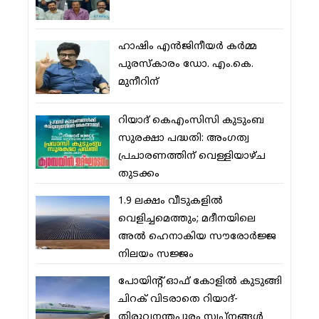
ഹാഷിം എന്‍ജിനീയര്‍ കര്‍മ്മ
പുരസ്‌കാരം ഡോ. എം.കെ.
മുനീറിന്
റിയാദ് കെഎംസിസി കുടുംബ
സുരക്ഷാ പദ്ധതി: അംഗത്വ
പ്രചാരണത്തിന് വെള്ളിയാഴ്ച
തുടക്കം
1.9 ലക്ഷം വീടുകളില്‍
വെളിച്ചമെത്തും; മദീനയിലെ
അല്‍ ഹെനാകിയ സൗരോര്‍ജ്ജ
നിലയം സജ്ജം
പോയിന്റ് ഓഫ് കോളില്‍ കുടുങ്ങി
ചിറക് വിടരാതെ റിയാദ്-
തിരുവനന്തപുരം സ്വപ്നങ്ങള്‍