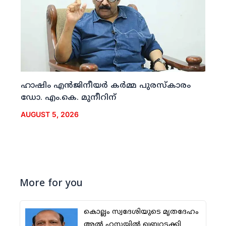
ഹാഷിം എന്‍ജിനീയര്‍ കര്‍മ്മ പുരസ്‌കാരം
ഡോ. എം.കെ. മുനീറിന്
AUGUST 5, 2026
More for you
കൊല്ലം സ്വദേശിയുടെ മൃതദേഹം
അല്‍ ഹസയില്‍ ഖബറടക്കി