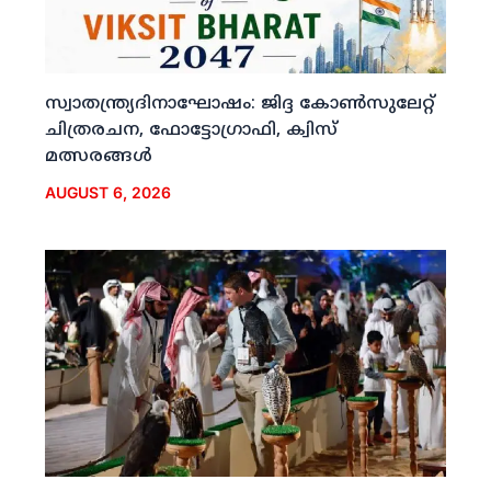
സ്വാതന്ത്ര്യദിനാഘോഷം: ജിദ്ദ കോണ്‍സുലേറ്റ്
ചിത്രരചന, ഫോട്ടോഗ്രാഫി, ക്വിസ്
മത്സരങ്ങള്‍
AUGUST 6, 2026