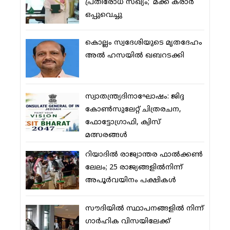
പ്രതിരോധ സഖ്യം; ‘മക്ക കരാര്‍’
ഒപ്പുവെച്ചു
കൊല്ലം സ്വദേശിയുടെ മൃതദേഹം
അല്‍ ഹസയില്‍ ഖബറടക്കി
സ്വാതന്ത്ര്യദിനാഘോഷം: ജിദ്ദ
കോണ്‍സുലേറ്റ് ചിത്രരചന,
ഫോട്ടോഗ്രാഫി, ക്വിസ്
മത്സരങ്ങള്‍
റിയാദില്‍ രാജ്യാന്തര ഫാല്‍ക്കണ്‍
ലേലം; 25 രാജ്യങ്ങളില്‍നിന്ന്
അപൂര്‍വയിനം പക്ഷികള്‍
സൗദിയില്‍ സ്ഥാപനങ്ങളില്‍ നിന്ന്
ഗാര്‍ഹിക വിസയിലേക്ക്