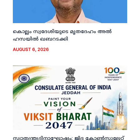
കൊല്ലം സ്വദേശിയുടെ മൃതദേഹം അല്‍
ഹസയില്‍ ഖബറടക്കി
AUGUST 6, 2026
സ്വാതന്ത്ര്യദിനാഘോഷം: ജിദ്ദ കോണ്‍സുലേറ്റ്