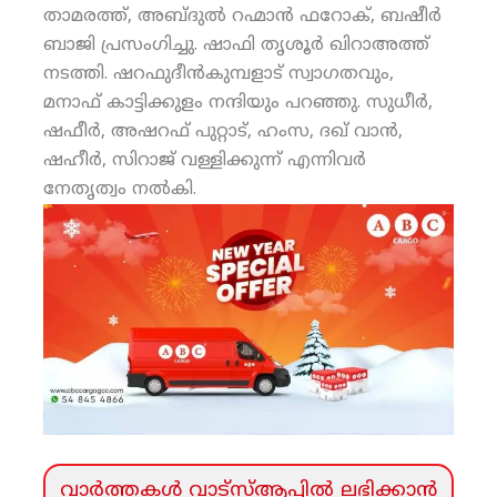
താമരത്ത്, അബ്ദുല്‍ റഹ്മാന്‍ ഫറോക്, ബഷീര്‍
ബാജി പ്രസംഗിച്ചു. ഷാഫി തൃശൂര്‍ ഖിറാഅത്ത്
നടത്തി. ഷറഫുദീന്‍കുമ്പളാട് സ്വാഗതവും,
മനാഫ് കാട്ടിക്കുളം നന്ദിയും പറഞ്ഞു. സുധീര്‍,
ഷഫീര്‍, അഷറഫ് പുറ്റാട്, ഹംസ, ദഖ് വാന്‍,
ഷഹീര്‍, സിറാജ് വള്ളിക്കുന്ന് എന്നിവര്‍
നേതൃത്വം നല്‍കി.
വാര്‍ത്തകള്‍ വാട്‌സ്‌ആപ്പില്‍ ലഭിക്കാന്‍