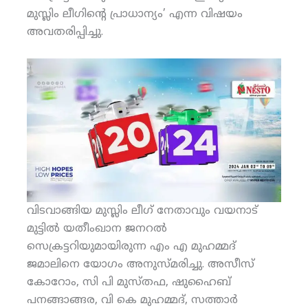
മുസ്ലിം ലീഗിന്റെ പ്രാധാന്യം’ എന്ന വിഷയം
അവതരിപ്പിച്ചു.
വിടവാങ്ങിയ മുസ്ലിം ലീഗ് നേതാവും വയനാട്
മുട്ടില്‍ യതീംഖാന ജനറല്‍
സെക്രട്ടറിയുമായിരുന്ന എം എ മുഹമ്മദ്
ജമാലിനെ യോഗം അനുസ്മരിച്ചു. അസീസ്
കോറോം, സി പി മുസ്തഫ, ഷുഹൈബ്
പനങ്ങാങ്ങര, വി കെ മുഹമ്മദ്, സത്താര്‍