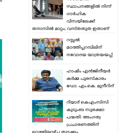
സ്ഥാപനങ്ങളില്‍ നിന്ന്
ഗാര്‍ഹിക
വിസയിലേക്ക്
തനാസില്‍ മാറ്റം; വസ്തതുത ഇതാണ്
റസ്സല്‍
മഠത്തിപ്പറമ്പിലിന്
നവോദയ യാത്രയയപ്പ്
ഹാഷിം എന്‍ജിനീയര്‍
കര്‍മ്മ പുരസ്‌കാരം
ഡോ. എം.കെ. മുനീറിന്
റിയാദ് കെഎംസിസി
കുടുംബ സുരക്ഷാ
പദ്ധതി: അംഗത്വ
പ്രചാരണത്തിന്
വെള്ളിയാഴ്ച തുടക്കം