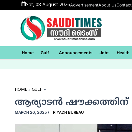
Skip
Sat, 08 August 2026
Advertisement
About Us
Contact
to
content
Home
Gulf
Announcements
Jobs
Health
HOME
GULF
ആര്യാടന്‍ ഷൗക്കത്തിന
MARCH 20, 2025
/
RIYADH BUREAU