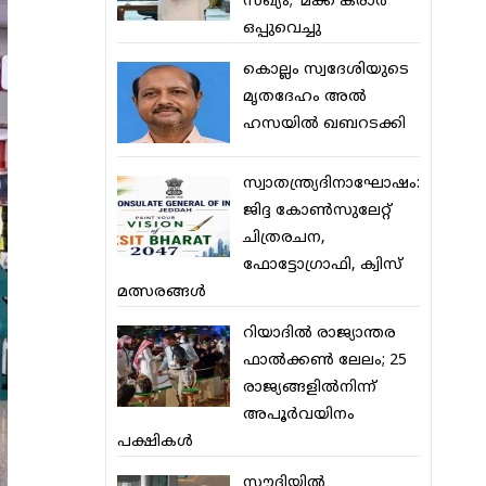
സഖ്യം; ‘മക്ക കരാര്‍’
ഒപ്പുവെച്ചു
കൊല്ലം സ്വദേശിയുടെ
മൃതദേഹം അല്‍
ഹസയില്‍ ഖബറടക്കി
സ്വാതന്ത്ര്യദിനാഘോഷം:
ജിദ്ദ കോണ്‍സുലേറ്റ്
ചിത്രരചന,
ഫോട്ടോഗ്രാഫി, ക്വിസ്
മത്സരങ്ങള്‍
റിയാദില്‍ രാജ്യാന്തര
ഫാല്‍ക്കണ്‍ ലേലം; 25
രാജ്യങ്ങളില്‍നിന്ന്
അപൂര്‍വയിനം
പക്ഷികള്‍
സൗദിയില്‍