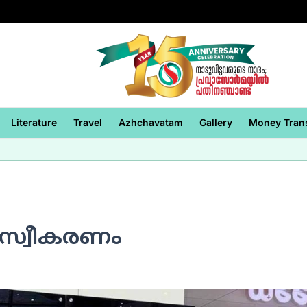
Literature
Travel
Azhchavatam
Gallery
Money Tran
് സ്വീകരണം