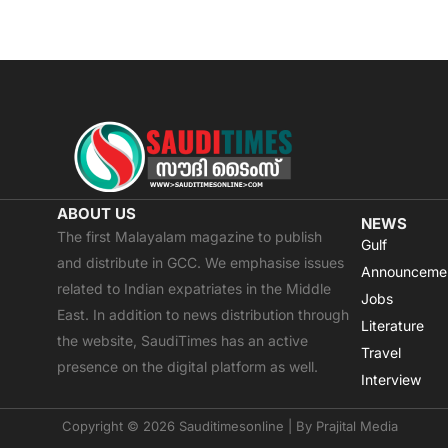
ABOUT US
NEWS
The first Malayalam magazine to publish
Gulf
and distribute in GCC. We emphasise issues
Announceme
related to Indian expatriates in the Middle
Jobs
East. In addition to news distribution through
Literature
the website, SaudiTimes has an active
Travel
presence on the digital platform as well.
Interview
Copyright © 2026 Sauditimesonline | By
Prajital Media