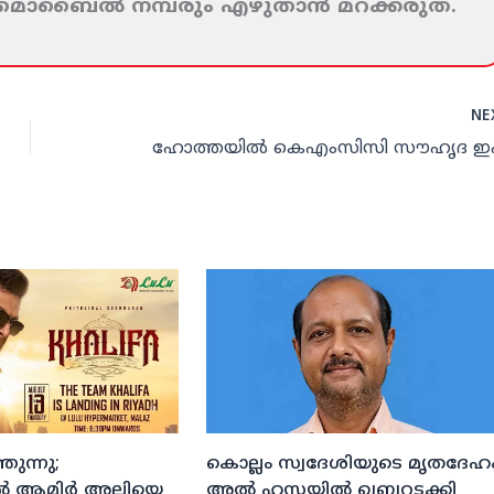
ം മൊബൈല്‍ നമ്പരും എഴുതാന്‍ മറക്കരുത്‌.
NE
ുന്നു;
കൊല്ലം സ്വദേശിയുടെ മൃതദേഹ
ല്‍ ആമിര്‍ അലിയെ
അല്‍ ഹസയില്‍ ഖബറടക്കി