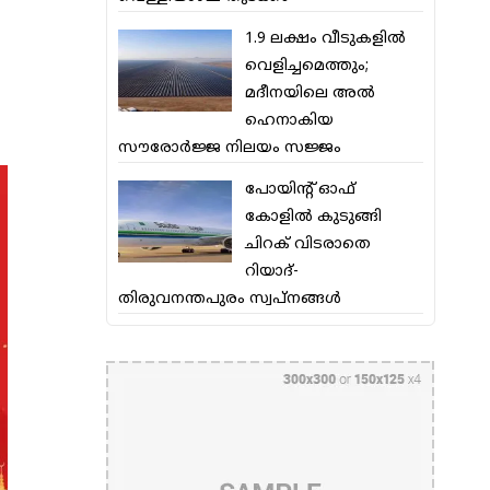
1.9 ലക്ഷം വീടുകളില്‍
വെളിച്ചമെത്തും;
മദീനയിലെ അല്‍
ഹെനാകിയ
സൗരോര്‍ജ്ജ നിലയം സജ്ജം
പോയിന്റ് ഓഫ്
കോളില്‍ കുടുങ്ങി
ചിറക് വിടരാതെ
റിയാദ്-
തിരുവനന്തപുരം സ്വപ്നങ്ങള്‍