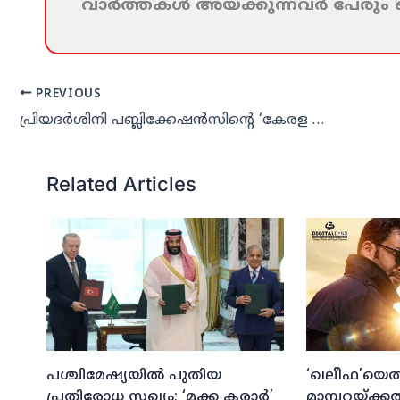
വാര്‍ത്തകള്‍ അയക്കുന്നവര്‍ പേരു
PREVIOUS
പ്രിയദര്‍ശിനി പബ്ലിക്കേഷന്‍സിന്റെ ‘കേരള കള്‍ച്ചര്‍’
Related Articles
പശ്ചിമേഷ്യയില്‍ പുതിയ
‘ഖലീഫ’യെത്ത
പ്രതിരോധ സഖ്യം; ‘മക്ക കരാര്‍’
മാമ്പറയ്ക്ക