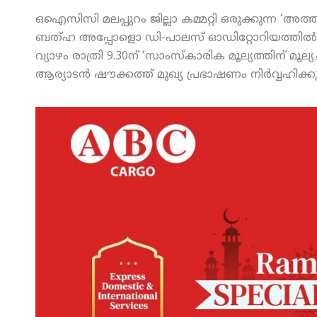
ഒഐസിസി മലപ്പുറം ജില്ലാ കമ്മറ്റി ഒരുക്കുന്ന ‘അത്താ
ബത്ഹ അപ്പോളൊ ഡി-പാലസ് ഓഡിറ്റോറിയത്തില്‍ നടക്ക
വ്യാഴം രാത്രി 9.30ന് ‘സാംസ്‌കാരിക മൂല്യത്തിന് മൂല്
ആര്യാടന്‍ ഷൗക്കത്ത് മുഖ്യ പ്രഭാഷണം നിര്‍വ്വഹിക്കു