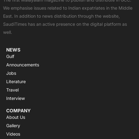
b
i
u
s
a
We emphasise issues related to Indian expatriates in the Middle
o
t
b
a
g
East. In addition to news distribution through the website,
o
t
e
p
r
SaudiTimes has an active presence on the digital platform as
k
e
p
a
well.
r
m
NEWS
Gulf
Announcements
Jobs
Literature
Travel
Interview
COMPANY
About Us
Gallery
Videos