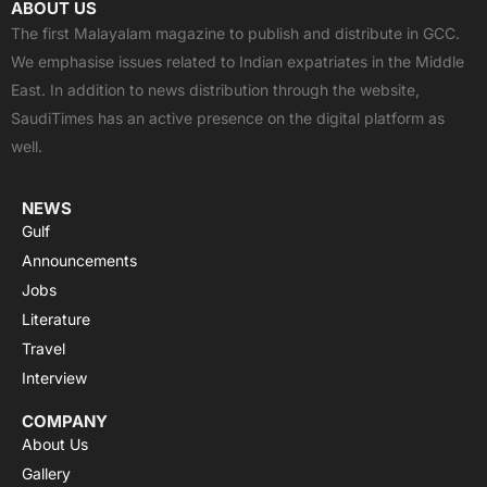
ABOUT US
e
w
t
t
t
The first Malayalam magazine to publish and distribute in GCC.
b
i
u
s
a
We emphasise issues related to Indian expatriates in the Middle
o
t
b
a
g
East. In addition to news distribution through the website,
o
t
e
p
r
SaudiTimes has an active presence on the digital platform as
k
e
p
a
well.
r
m
NEWS
Gulf
Announcements
Jobs
Literature
Travel
Interview
COMPANY
About Us
Gallery