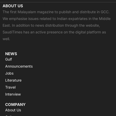
c
t
u
a
s
ABOUT US
e
w
t
t
t
The first Malayalam magazine to publish and distribute in GCC.
b
i
u
s
a
We emphasise issues related to Indian expatriates in the Middle
o
t
b
a
g
East. In addition to news distribution through the website,
o
t
e
p
r
SaudiTimes has an active presence on the digital platform as
k
e
p
a
well.
r
m
NEWS
Gulf
Announcements
Jobs
Literature
Travel
Interview
COMPANY
About Us