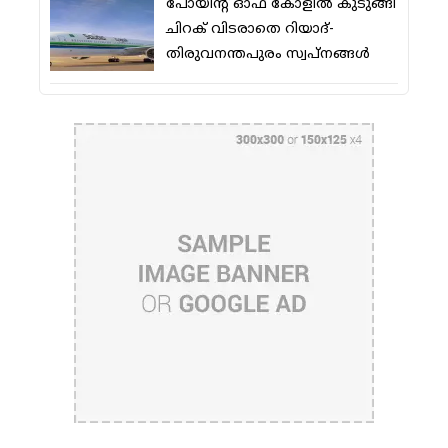
പോയിന്റ് ഓഫ് കോളില്‍ കുടുങ്ങി
ചിറക് വിടരാതെ റിയാദ്-
തിരുവനന്തപുരം സ്വപ്നങ്ങള്‍