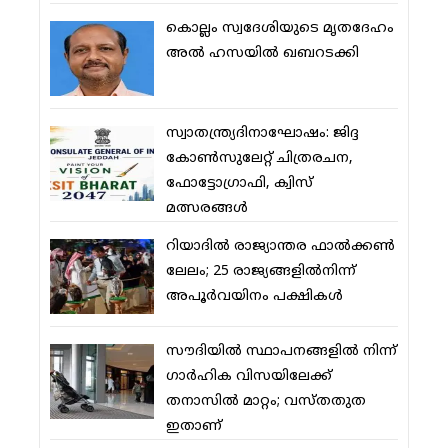
കൊല്ലം സ്വദേശിയുടെ മൃതദേഹം
അല്‍ ഹസയില്‍ ഖബറടക്കി
സ്വാതന്ത്ര്യദിനാഘോഷം: ജിദ്ദ
കോണ്‍സുലേറ്റ് ചിത്രരചന,
ഫോട്ടോഗ്രാഫി, ക്വിസ്
മത്സരങ്ങള്‍
റിയാദില്‍ രാജ്യാന്തര ഫാല്‍ക്കണ്‍
ലേലം; 25 രാജ്യങ്ങളില്‍നിന്ന്
അപൂര്‍വയിനം പക്ഷികള്‍
സൗദിയില്‍ സ്ഥാപനങ്ങളില്‍ നിന്ന്
ഗാര്‍ഹിക വിസയിലേക്ക്
തനാസില്‍ മാറ്റം; വസ്തതുത
ഇതാണ്