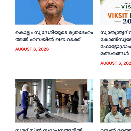
കൊല്ലം സ്വദേശിയുടെ മൃതദേഹം
സ്വാതന്ത്ര്യ
അല്‍ ഹസയില്‍ ഖബറടക്കി
കോണ്‍സുലേറ
ഫോട്ടോഗ്രാഫി
AUGUST 6, 2026
മത്സരങ്ങള്‍
AUGUST 6, 20
സൗദിയില്‍ സ്ഥാപനങ്ങളില്‍
റസ്സല്‍ മഠത്ത