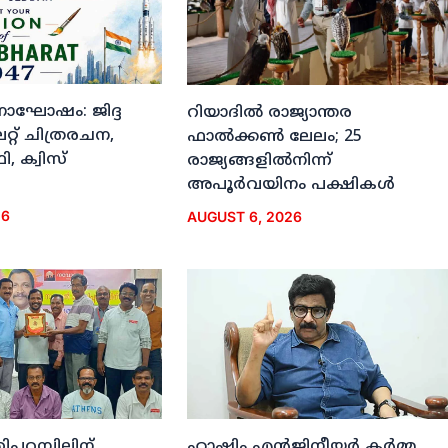
ദിനാഘോഷം: ജിദ്ദ
റിയാദില്‍ രാജ്യാന്തര
്റ് ചിത്രരചന,
ഫാല്‍ക്കണ്‍ ലേലം; 25
, ക്വിസ്
രാജ്യങ്ങളില്‍നിന്ന്
അപൂര്‍വയിനം പക്ഷികള്‍
26
AUGUST 6, 2026
ിപ്പറമ്പിലിന്
ഹാഷിം എന്‍ജിനീയര്‍ കര്‍മ്മ