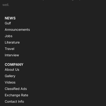
k
e
p
a
well.
r
m
NEWS
Gulf
Announcements
Jobs
Literature
Travel
Interview
COMPANY
About Us
Gallery
Videos
Classified Ads
Exchange Rate
Contact Info