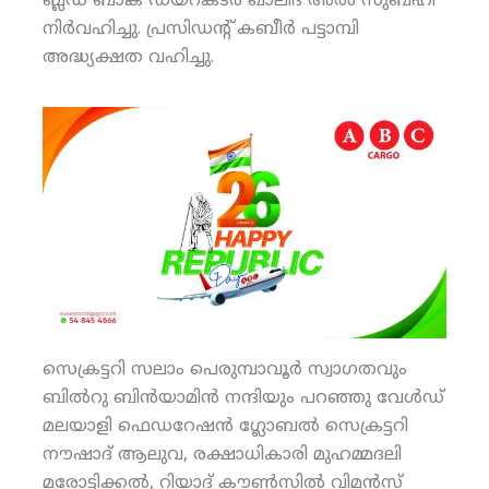
ബ്ലഡ് ബാങ്ക് ഡയറക്ടര്‍ ഖാലിദ് അല്‍ സുബഹി
നിര്‍വഹിച്ചു. പ്രസിഡന്റ് കബീര്‍ പട്ടാമ്പി
അദ്ധ്യക്ഷത വഹിച്ചു.
സെക്രട്ടറി സലാം പെരുമ്പാവൂര്‍ സ്വാഗതവും
ബില്‍റു ബിന്‍യാമിന്‍ നന്ദിയും പറഞ്ഞു വേള്‍ഡ്
മലയാളി ഫെഡറേഷന്‍ ഗ്ലോബല്‍ സെക്രട്ടറി
നൗഷാദ് ആലുവ, രക്ഷാധികാരി മുഹമ്മദലി
മരോട്ടിക്കല്‍, റിയാദ് കൗണ്‍സില്‍ വിമന്‍സ്