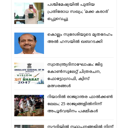
പശ്ചിമേഷ്യയില്‍ പുതിയ
പ്രതിരോധ സഖ്യം; ‘മക്ക കരാര്‍’
ഒപ്പുവെച്ചു
കൊല്ലം സ്വദേശിയുടെ മൃതദേഹം
അല്‍ ഹസയില്‍ ഖബറടക്കി
സ്വാതന്ത്ര്യദിനാഘോഷം: ജിദ്ദ
കോണ്‍സുലേറ്റ് ചിത്രരചന,
ഫോട്ടോഗ്രാഫി, ക്വിസ്
മത്സരങ്ങള്‍
റിയാദില്‍ രാജ്യാന്തര ഫാല്‍ക്കണ്‍
ലേലം; 25 രാജ്യങ്ങളില്‍നിന്ന്
അപൂര്‍വയിനം പക്ഷികള്‍
സൗദിയില്‍ സ്ഥാപനങ്ങളില്‍ നിന്ന്