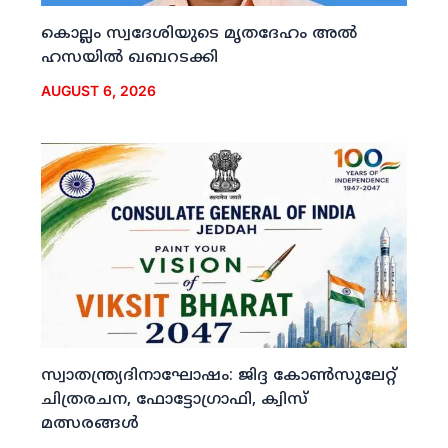
കൊല്ലം സ്വദേശിയുടെ മൃതദേഹം അല്‍
ഹസയില്‍ ഖബറടക്കി
AUGUST 6, 2026
സ്വാതന്ത്ര്യദിനാഘോഷം: ജിദ്ദ കോണ്‍സുലേറ്റ്
ചിത്രരചന, ഫോട്ടോഗ്രാഫി, ക്വിസ്
മത്സരങ്ങള്‍