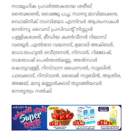
സാമൂഹിക പ്രവര്‍ത്തകരായ ശരീഖ്
തൈക്കണ്ടി, ഷൈജു പച്ച, സാനു മാവിലേക്കര,
ഡൊമിനിക് സാവിയോ എന്നിവര്‍ ആശംസകള്‍
നേര്‍ന്നു. വൈസ് പ്രസിഡന്റ് നിസ്സാര്‍
പള്ളികശേരി, മീഡിയ കണ്‍വീനര്‍ റിയാസ്
വണ്ടൂര്‍, എല്‍ദോ വയനാട്, ഉമറലി അക്ബര്‍,
ഡോ.രാഹുല്‍ രവീന്ദ്രനന്‍, നിസാര്‍, റിജോഷ്,
സന്തോഷ് പെരിന്തല്‍മണ്ണ, അന്‍സാര്‍
കൊടുവള്ളി, റിസ്‌വാന ഫൈസല്‍, സുബിന്‍
പാലക്കാട്, റിസ്‌വാന്‍, ബൈമി സുബിന്‍, ആതിര,
അജയ്, മനു മണ്ണാര്‍ക്കാട് തുടങ്ങിയവര്‍
നേതൃത്വം നല്‍കി.