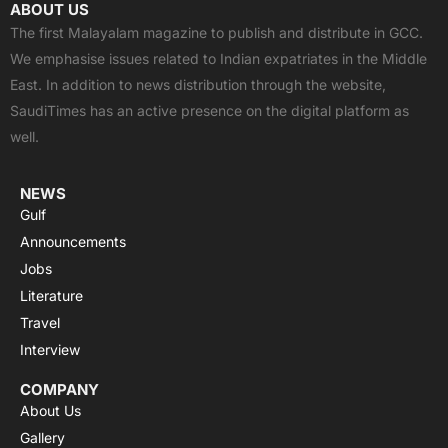
c
t
u
a
s
ABOUT US
e
w
t
t
t
The first Malayalam magazine to publish and distribute in GCC.
b
i
u
s
a
We emphasise issues related to Indian expatriates in the Middle
o
t
b
a
g
East. In addition to news distribution through the website,
o
t
e
p
r
SaudiTimes has an active presence on the digital platform as
k
e
p
a
well.
r
m
NEWS
Gulf
Announcements
Jobs
Literature
Travel
Interview
COMPANY
About Us
Gallery