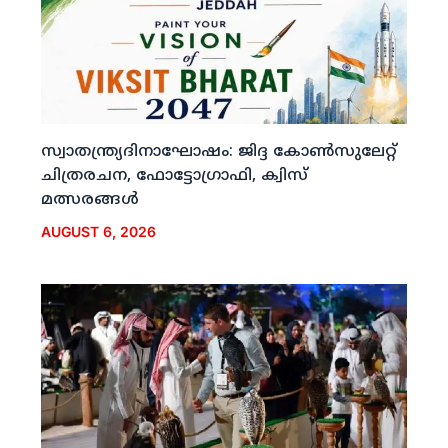
സ്വാതന്ത്ര്യദിനാഘോഷം: ജിദ്ദ കോണ്‍സുലേറ്റ്
ചിത്രരചന, ഫോട്ടോഗ്രാഫി, ക്വിസ്
മത്സരങ്ങള്‍
AUGUST 6, 2026