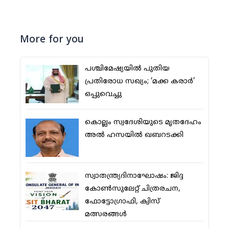
More for you
പശ്ചിമേഷ്യയില്‍ പുതിയ
പ്രതിരോധ സഖ്യം; ‘മക്ക കരാര്‍’
ഒപ്പുവെച്ചു
കൊല്ലം സ്വദേശിയുടെ മൃതദേഹം
അല്‍ ഹസയില്‍ ഖബറടക്കി
സ്വാതന്ത്ര്യദിനാഘോഷം: ജിദ്ദ
കോണ്‍സുലേറ്റ് ചിത്രരചന,
ഫോട്ടോഗ്രാഫി, ക്വിസ്
മത്സരങ്ങള്‍