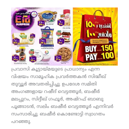
പ്രവാസി കൂട്ടായ്മയുടെ പ്രാധാന്യം എന്ന
വിഷയം സാമൂഹിക പ്രവര്‍ത്തകന്‍ സിദ്ധീഖ്
തുവ്വൂര്‍ അവതരിപ്പിച്ചു. ഉപദേശ സമിതി
അംഗങ്ങളായ റഷീദ് വെട്ടത്തൂര്‍, ബഷീര്‍
മലപ്പുറം, സിദ്ദീഖ് ഗഫൂര്‍, അഷ്‌റഫ് ബാബു
പൂങ്ങാടന്‍, സലിം ബഷീര്‍ വെട്ടത്തൂര്‍ എന്നിവര്‍
സംസാരിച്ചു. ബഷീര്‍ കൊണ്ടോട്ടി സ്വാഗതം
പറഞ്ഞു.