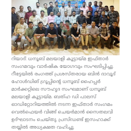
റിയാദ്: ധനൂബ് മലയാളി കൂട്ടായ്മ ഇഫ്താര്‍
സംഗമവും വാര്‍ഷിക യോഗവും സംഘടിപ്പിച്ചു.
റീട്ടേയില്‍ രംഗത്ത് പ്രശസ്തരായ ബിന്‍ ദാവൂദ്
ഹോള്‍ഡിങ് ഗ്രൂപ്പിന്റെ ധനൂബ് ഹൈപ്പര്‍
മാര്‍ക്കറ്റിലെ സൗഹൃദ സംഘമാണ് ധനൂബ്
മലയാളി കൂട്ടായ്മ. ബത്ഹ ഡി പാലസ്
ഓഡിറ്റോറിയത്തില്‍ നടന്ന ഇഫ്താര്‍ സംഗമം
വെല്‍ഫെയര്‍ വിങ്ങ് ചെയര്‍മാന്‍ സൈതലവി
ഉദ്ഘാടനം ചെയ്തു. പ്രസിഡണ്ട് ഇസഹാക്ക്
തയ്യില്‍ അധ്യക്ഷത വഹിച്ചു.