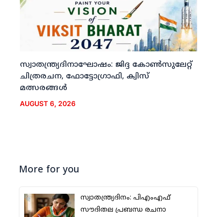
സ്വാതന്ത്ര്യദിനാഘോഷം: ജിദ്ദ കോണ്‍സുലേറ്റ്
ചിത്രരചന, ഫോട്ടോഗ്രാഫി, ക്വിസ്
മത്സരങ്ങള്‍
AUGUST 6, 2026
More for you
സ്വാതന്ത്ര്യദിനം: പിഎംഎഫ്
സൗദിതല പ്രബന്ധ രചനാ