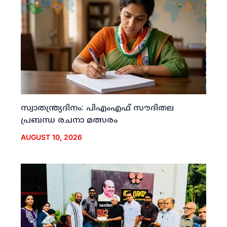
സ്വാതന്ത്ര്യദിനം: പിഎംഎഫ് സൗദിതല
പ്രബന്ധ രചനാ മത്സരം
AUGUST 10, 2026