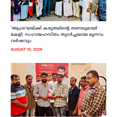
‘ആശ്ര’യയ്ക്ക് കരുതലിന്റെ തണലുമായി
കേളി; സഹായഹസ്തം തുടര്‍ച്ചയായ മൂന്നാം
വര്‍ഷവും
AUGUST 10, 2026