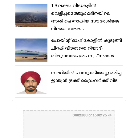
1.9 ലക്ഷം വീടുകളില്‍
വെളിച്ചമെത്തും; മദീനയിലെ
അല്‍ ഹെനാകിയ സൗരോര്‍ജ്ജ
നിലയം സജ്ജം
പോയിന്റ് ഓഫ് കോളില്‍ കുടുങ്ങി
ചിറക് വിടരാതെ റിയാദ്-
തിരുവനന്തപുരം സ്വപ്നങ്ങള്‍
സൗദിയിൽ പാമ്പുകടിയേറ്റു മരിച്ച
ഇന്ത്യൻ ട്രക്ക് ഡ്രൈവർക്ക് വിട