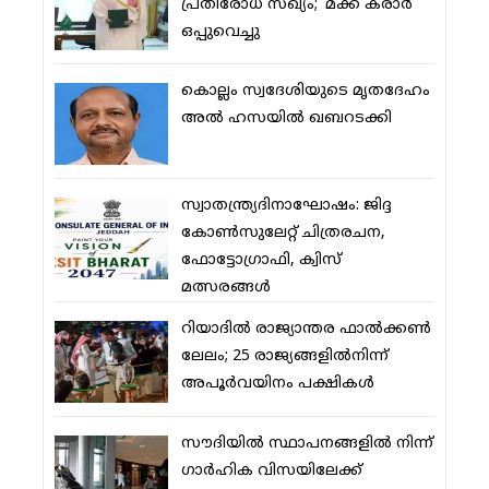
പ്രതിരോധ സഖ്യം; ‘മക്ക കരാര്‍’
ഒപ്പുവെച്ചു
കൊല്ലം സ്വദേശിയുടെ മൃതദേഹം
അല്‍ ഹസയില്‍ ഖബറടക്കി
സ്വാതന്ത്ര്യദിനാഘോഷം: ജിദ്ദ
കോണ്‍സുലേറ്റ് ചിത്രരചന,
ഫോട്ടോഗ്രാഫി, ക്വിസ്
മത്സരങ്ങള്‍
റിയാദില്‍ രാജ്യാന്തര ഫാല്‍ക്കണ്‍
ലേലം; 25 രാജ്യങ്ങളില്‍നിന്ന്
അപൂര്‍വയിനം പക്ഷികള്‍
സൗദിയില്‍ സ്ഥാപനങ്ങളില്‍ നിന്ന്
ഗാര്‍ഹിക വിസയിലേക്ക്