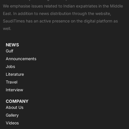
b
i
u
s
a
We emphasise issues related to Indian expatriates in the Middle
o
t
b
a
g
East. In addition to news distribution through the website,
o
t
e
p
r
SaudiTimes has an active presence on the digital platform as
k
e
p
a
well.
r
m
NEWS
Gulf
Announcements
Jobs
Literature
Travel
Interview
COMPANY
About Us
Gallery
Videos