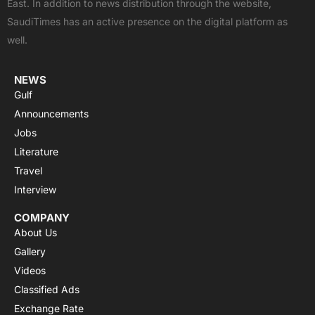
East. In addition to news distribution through the website,
o
t
e
p
r
SaudiTimes has an active presence on the digital platform as
k
e
p
a
well.
r
m
NEWS
Gulf
Announcements
Jobs
Literature
Travel
Interview
COMPANY
About Us
Gallery
Videos
Classified Ads
Exchange Rate