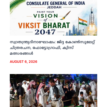
സ്വാതന്ത്ര്യദിനാഘോഷം: ജിദ്ദ കോണ്‍സുലേറ്റ്
ചിത്രരചന, ഫോട്ടോഗ്രാഫി, ക്വിസ്
മത്സരങ്ങള്‍
AUGUST 6, 2026