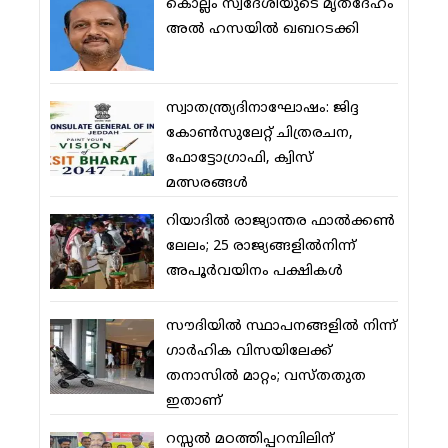
കൊല്ലം സ്വദേശിയുടെ മൃതദേഹം
അല്‍ ഹസയില്‍ ഖബറടക്കി
സ്വാതന്ത്ര്യദിനാഘോഷം: ജിദ്ദ
കോണ്‍സുലേറ്റ് ചിത്രരചന,
ഫോട്ടോഗ്രാഫി, ക്വിസ്
മത്സരങ്ങള്‍
റിയാദില്‍ രാജ്യാന്തര ഫാല്‍ക്കണ്‍
ലേലം; 25 രാജ്യങ്ങളില്‍നിന്ന്
അപൂര്‍വയിനം പക്ഷികള്‍
സൗദിയില്‍ സ്ഥാപനങ്ങളില്‍ നിന്ന്
ഗാര്‍ഹിക വിസയിലേക്ക്
തനാസില്‍ മാറ്റം; വസ്തതുത
ഇതാണ്
റസ്സല്‍ മഠത്തിപ്പറമ്പിലിന്