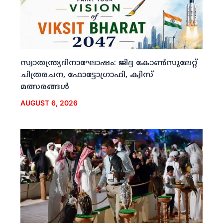
സ്വാതന്ത്ര്യദിനാഘോഷം: ജിദ്ദ കോണ്‍സുലേറ്റ്
ചിത്രരചന, ഫോട്ടോഗ്രാഫി, ക്വിസ്
മത്സരങ്ങള്‍
AUGUST 6, 2026