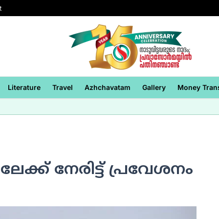
t
Literature
Travel
Azhchavatam
Gallery
Money Tran
േക്ക് നേരിട്ട് പ്രവേശനം