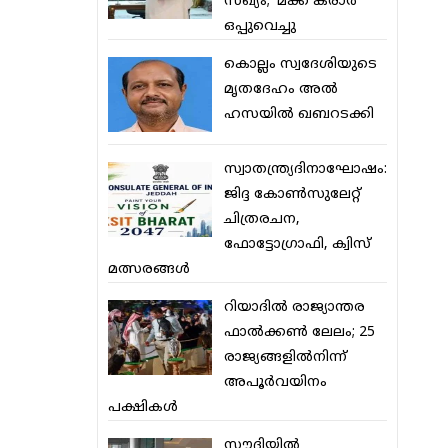
സഖ്യം; ‘മക്ക കരാര്‍’
ഒപ്പുവെച്ചു
കൊല്ലം സ്വദേശിയുടെ
മൃതദേഹം അല്‍
ഹസയില്‍ ഖബറടക്കി
സ്വാതന്ത്ര്യദിനാഘോഷം:
ജിദ്ദ കോണ്‍സുലേറ്റ്
ചിത്രരചന,
ഫോട്ടോഗ്രാഫി, ക്വിസ്
മത്സരങ്ങള്‍
റിയാദില്‍ രാജ്യാന്തര
ഫാല്‍ക്കണ്‍ ലേലം; 25
രാജ്യങ്ങളില്‍നിന്ന്
അപൂര്‍വയിനം
പക്ഷികള്‍
സൗദിയില്‍