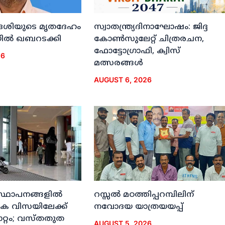
ദേശിയുടെ മൃതദേഹം
സ്വാതന്ത്ര്യദിനാഘോഷം: ജിദ്ദ
ല്‍ ഖബറടക്കി
കോണ്‍സുലേറ്റ് ചിത്രരചന,
ഫോട്ടോഗ്രാഫി, ക്വിസ്
26
മത്സരങ്ങള്‍
AUGUST 6, 2026
സ്ഥാപനങ്ങളില്‍
റസ്സല്‍ മഠത്തിപ്പറമ്പിലിന്
‍ഹിക വിസയിലേക്ക്
നവോദയ യാത്രയയപ്പ്
ാറ്റം; വസ്തതുത
AUGUST 5, 2026