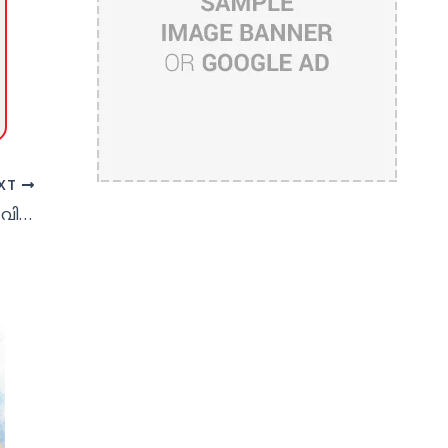
XT
ഇറാനുമായി ചര്‍ച്ച പ്രാഥമിക ഘട്ടത്തില്‍: വിദേശകാര്യ മന്ത്രി