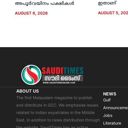
ഇതാണ്
അപൂര്‍വയിനം പക്ഷികള്‍
AUGUST 5, 20
AUGUST 6, 2026
ABOUT US
NEWS
The first Malayalam magazine to publish
Gulf
and distribute in GCC. We emphasise issues
Announceme
related to Indian expatriates in the Middle
Jobs
East. In addition to news distribution through
Literature
the website, SaudiTimes has an active