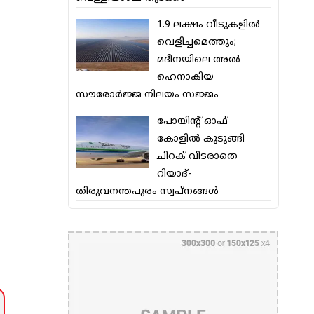
1.9 ലക്ഷം വീടുകളില്‍
വെളിച്ചമെത്തും;
മദീനയിലെ അല്‍
ഹെനാകിയ
സൗരോര്‍ജ്ജ നിലയം സജ്ജം
പോയിന്റ് ഓഫ്
കോളില്‍ കുടുങ്ങി
ചിറക് വിടരാതെ
റിയാദ്-
തിരുവനന്തപുരം സ്വപ്നങ്ങള്‍