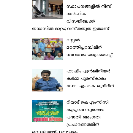
സ്ഥാപനങ്ങളില്‍ നിന്ന്
ഗാര്‍ഹിക
വിസയിലേക്ക്
തനാസില്‍ മാറ്റം; വസ്തതുത ഇതാണ്
റസ്സല്‍
മഠത്തിപ്പറമ്പിലിന്
നവോദയ യാത്രയയപ്പ്
ഹാഷിം എന്‍ജിനീയര്‍
കര്‍മ്മ പുരസ്‌കാരം
ഡോ. എം.കെ. മുനീറിന്
റിയാദ് കെഎംസിസി
കുടുംബ സുരക്ഷാ
പദ്ധതി: അംഗത്വ
പ്രചാരണത്തിന്
വെള്ളിയാഴ്ച തുടക്കം