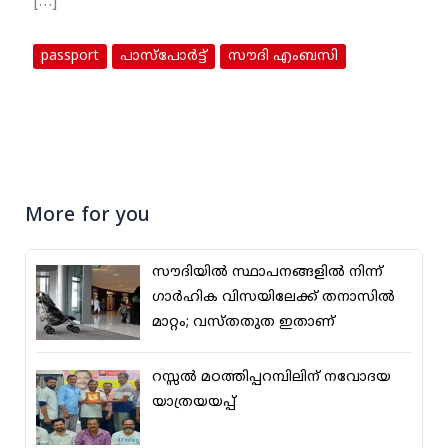
[…]
passport
പാസ്‌പോര്‍ട്ട്
സൗദി എംബസി
More for you
സൗദിയില്‍ സ്ഥാപനങ്ങളില്‍ നിന്ന്
ഗാര്‍ഹിക വിസയിലേക്ക് തനാസില്‍
മാറ്റം; വസ്തതുത ഇതാണ്
റസ്സല്‍ മഠത്തിപ്പറമ്പിലിന് നവോദയ
യാത്രയയപ്പ്