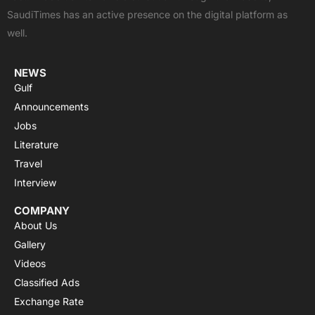
o
t
e
p
r
SaudiTimes has an active presence on the digital platform as
k
e
p
a
well.
r
m
NEWS
Gulf
Announcements
Jobs
Literature
Travel
Interview
COMPANY
About Us
Gallery
Videos
Classified Ads
Exchange Rate